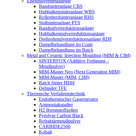
Eisenpulvermetallurgie
Bandsinteranlage CBS
Hubbalkensinteranlage WBS
Rollenherdsinteranlage RHS
Stoßsinteranlage PTS
Bandpulverreduktionsanlage
Hubbalkenpulverreduktionsanlage
Drehrohrpulverreduktionsanlage RDF
Dampfbehandlung im Conti
Dampfbehandlung im Batch
Metal and Ceramic Injection Moulding (MIM & CIM)
SINTERFOX (Additive Fertigung –
Metallpulver)
MIM-Master Neo (Next Generation MIM)
MIM-Master (MIM, CIM)
Batch Sinter HDH
Debinder TFE
Thermische Verfahrenstechnik
Endothermischer Gasgenerator
Ammoniakspalter
H2 Brennstoffzellen
Pyrolyse Carbon Black
Refraktärmetallpulver
CARBIDE2500
Kobalt