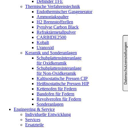
Debinder TFE
Thermische Verfahrenstechnik
Endothermischer Gasgenerator
Ammoniakspalter
H2 Brennstoffzellen
Pyrolyse Carbon Black
Refraktärmetallpulver
CARBIDE2500
Kobalt
Uranoxid
Keramik und Sonderanlagen
Schubplattensinteranlage
für Oxidkeramik
Schubplattensinteranlage
für Non-Oxidkeramik
Kaltisostatische Pressen CIP
Heißisostatische Pressen HIP
Kettenofen für Federn
Bandofen für Federn
Revolverofen für Federn
Sonderanlagen
Engineering & Service
Individuelle Entwicklung
Services
Ersatzteile