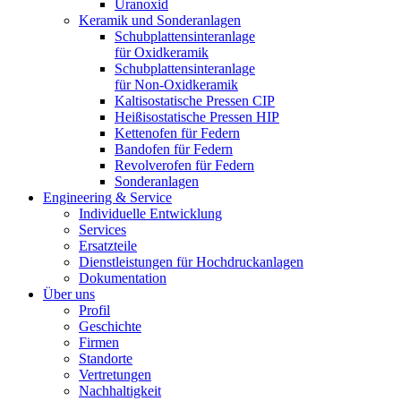
Uranoxid
Keramik und Sonderanlagen
Schubplattensinteranlage
für Oxidkeramik
Schubplattensinteranlage
für Non-Oxidkeramik
Kaltisostatische Pressen CIP
Heißisostatische Pressen HIP
Kettenofen für Federn
Bandofen für Federn
Revolverofen für Federn
Sonderanlagen
Engineering & Service
Individuelle Entwicklung
Services
Ersatzteile
Dienstleistungen für Hochdruckanlagen
Dokumentation
Über uns
Profil
Geschichte
Firmen
Standorte
Vertretungen
Nachhaltigkeit