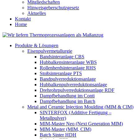
Mitgliedschaften
Hinweisgeberschutzgesetz
Aktuelles
Kontakt
Home
Produkte & Lösungen
Eisenpulvermetallurgie
Bandsinteranlage CBS
Hubbalkensinteranlage WBS
Rollenherdsinteranlage RHS
Stoßsinteranlage PTS
Bandpulverreduktionsanlage
Hubbalkenpulverreduktionsanlage
Drehrohrpulverreduktionsanlage RDF
Dampfbehandlung im Conti
Dampfbehandlung im Batch
Metal and Ceramic Injection Moulding (MIM & CIM)
SINTERFOX (Additive Fertigung –
Metallpulver)
MIM-Master Neo (Next Generation MIM)
MIM-Master (MIM, CIM)
Batch Sinter HDH