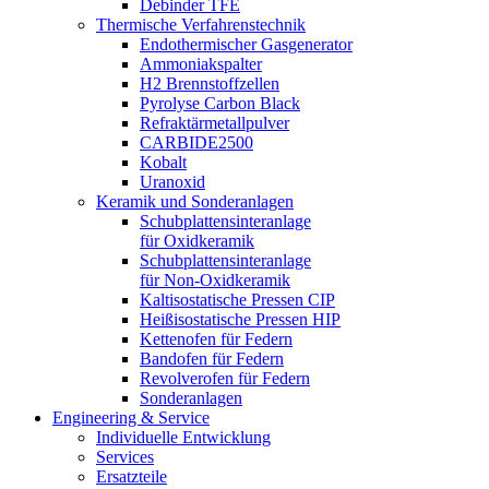
Debinder TFE
Thermische Verfahrenstechnik
Endothermischer Gasgenerator
Ammoniakspalter
H2 Brennstoffzellen
Pyrolyse Carbon Black
Refraktärmetallpulver
CARBIDE2500
Kobalt
Uranoxid
Keramik und Sonderanlagen
Schubplattensinteranlage
für Oxidkeramik
Schubplattensinteranlage
für Non-Oxidkeramik
Kaltisostatische Pressen CIP
Heißisostatische Pressen HIP
Kettenofen für Federn
Bandofen für Federn
Revolverofen für Federn
Sonderanlagen
Engineering & Service
Individuelle Entwicklung
Services
Ersatzteile