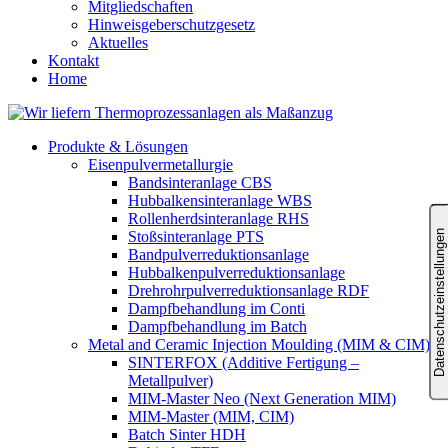
Mitgliedschaften
Hinweisgeberschutzgesetz
Aktuelles
Kontakt
Home
Produkte & Lösungen
Eisenpulvermetallurgie
Bandsinteranlage CBS
Hubbalkensinteranlage WBS
Rollenherdsinteranlage RHS
Stoßsinteranlage PTS
Bandpulverreduktionsanlage
Hubbalkenpulverreduktionsanlage
Drehrohrpulverreduktionsanlage RDF
Dampfbehandlung im Conti
Dampfbehandlung im Batch
Metal and Ceramic Injection Moulding (MIM & CIM)
SINTERFOX (Additive Fertigung –
Metallpulver)
MIM-Master Neo (Next Generation MIM)
MIM-Master (MIM, CIM)
Batch Sinter HDH