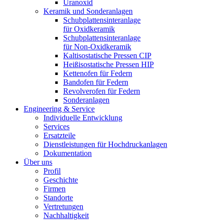
Uranoxid
Keramik und Sonderanlagen
Schubplattensinteranlage
für Oxidkeramik
Schubplattensinteranlage
für Non-Oxidkeramik
Kaltisostatische Pressen CIP
Heißisostatische Pressen HIP
Kettenofen für Federn
Bandofen für Federn
Revolverofen für Federn
Sonderanlagen
Engineering & Service
Individuelle Entwicklung
Services
Ersatzteile
Dienstleistungen für Hochdruckanlagen
Dokumentation
Über uns
Profil
Geschichte
Firmen
Standorte
Vertretungen
Nachhaltigkeit