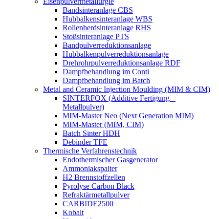
Eisenpulvermetallurgie
Bandsinteranlage CBS
Hubbalkensinteranlage WBS
Rollenherdsinteranlage RHS
Stoßsinteranlage PTS
Bandpulverreduktionsanlage
Hubbalkenpulverreduktionsanlage
Drehrohrpulverreduktionsanlage RDF
Dampfbehandlung im Conti
Dampfbehandlung im Batch
Metal and Ceramic Injection Moulding (MIM & CIM)
SINTERFOX (Additive Fertigung –
Metallpulver)
MIM-Master Neo (Next Generation MIM)
MIM-Master (MIM, CIM)
Batch Sinter HDH
Debinder TFE
Thermische Verfahrenstechnik
Endothermischer Gasgenerator
Ammoniakspalter
H2 Brennstoffzellen
Pyrolyse Carbon Black
Refraktärmetallpulver
CARBIDE2500
Kobalt